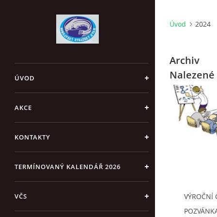
Úvod
2024
Archiv
Nalezené 
ÚVOD
AKCE
KONTAKTY
TERMÍNOVANÝ KALENDÁŘ 2026
VČS
VÝROČNÍ 
POZVÁNK