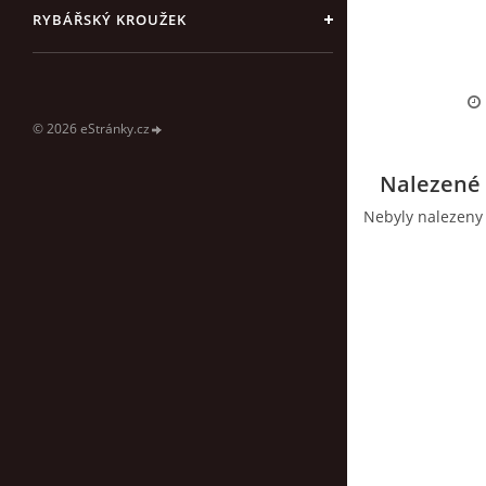
RYBÁŘSKÝ KROUŽEK
© 2026 eStránky.cz
Nalezené 
Nebyly nalezeny