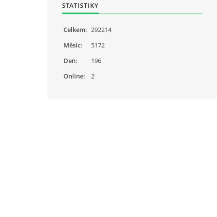
STATISTIKY
Celkem:
292214
Měsíc:
5172
Den:
196
Online:
2