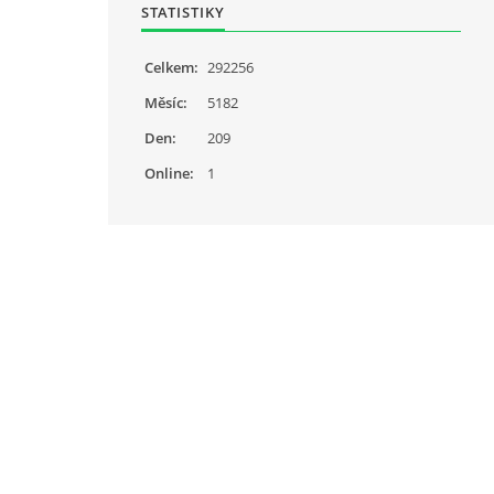
STATISTIKY
Celkem:
292256
Měsíc:
5182
Den:
209
Online:
1