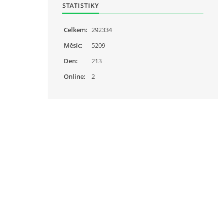
STATISTIKY
Celkem:
292334
Měsíc:
5209
Den:
213
Online:
2