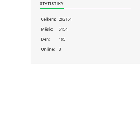
STATISTIKY
Celkem:
292161
Měsíc:
5154
Den:
195
Online:
3