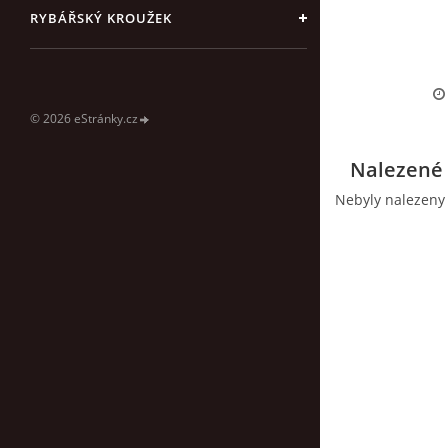
RYBÁŘSKÝ KROUŽEK
© 2026 eStránky.cz
Nalezené 
Nebyly nalezeny