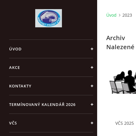
Úvod
2023
Archiv
Nalezené 
ÚVOD
AKCE
KONTAKTY
TERMÍNOVANÝ KALENDÁŘ 2026
VČS
VČS 2025