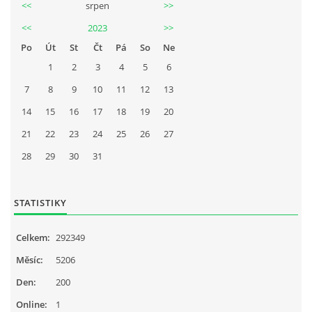
<<
srpen
>>
<<
2023
>>
Po
Út
St
Čt
Pá
So
Ne
© 2026 eStránky.cz
1
2
3
4
5
6
7
8
9
10
11
12
13
14
15
16
17
18
19
20
21
22
23
24
25
26
27
28
29
30
31
STATISTIKY
Celkem:
292349
Měsíc:
5206
Den:
200
Online:
1