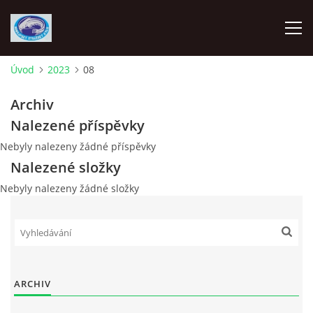
Úvod
2023
08
ÚVOD
Archiv
Nalezené příspěvky
AKCE
Nebyly nalezeny žádné příspěvky
Nalezené složky
KONTAKTY
Nebyly nalezeny žádné složky
TERMÍNOVANÝ KALENDÁŘ 2026
VČS
ARCHIV
RYBÁŘSKÝ KROUŽEK